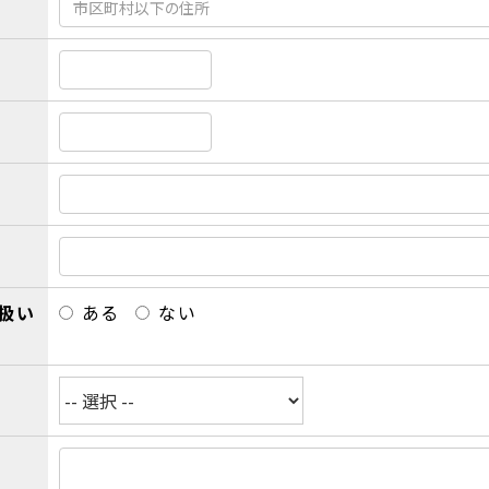
扱い
ある
ない