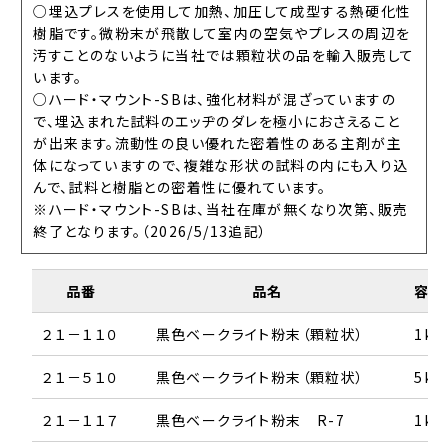
○埋込プレスを使用して加熱、加圧して成型する熱硬化性
樹脂です。微粉末が飛散して室内の空気やプレスの周辺を
汚すことのないように当社では顆粒状の品を輸入販売して
います。
○ハード・マウント-SBは、強化材料が混ざっていますの
で、埋込まれた試料のエッヂのダレを極小におさえること
が出来ます。流動性の良い優れた密着性のある主剤が主
体になっていますので、複雑な形状の試料の内にも入り込
んで、試料と樹脂との密着性に優れています。
※ハード・マウント-SBは、当社在庫が無くなり次第、販売
終了となります。（2026/5/13追記）
品番
品名
容量
２１－１１０
黒色ベークライト粉末（顆粒状）
1kg
２１－５１０
黒色ベークライト粉末（顆粒状）
5kg
２１－１１７
黒色ベークライト粉末 R-7
1kg