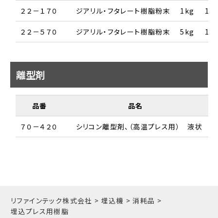
２２－１７０
ジアリル・フタレート樹脂粉末
1kg
1箱
２２－５７０
ジアリル・フタレート樹脂粉末
5kg
1箱
離型剤
品番
品名
７０－４２０
シリコン離型剤、（高温プレス用） 液状
1
リファインテック株式会社
>
埋込機
>
消耗品
>
埋込プレス用樹脂