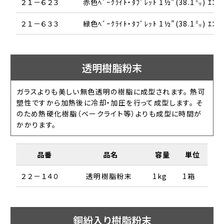
２１－６２３
赤色ﾍﾞｰｸﾗｲﾄ・ﾀﾌﾞﾚｯﾄ 1½”(38.1㍉) ｴｺﾀｲ
２１－６３３
緑色ﾍﾞｰｸﾗｲﾄ・ﾀﾌﾞﾚｯﾄ 1½”(38.1㍉) ｴｺﾀｲ
透明樹脂粉末
ガラスよりも美しい無色透明の樹脂に成型されます。 熱可
塑性ですから加熱後に冷却・加圧を行って成型します。 そ
のため熱硬化樹脂（ベークライト等）よりも成型に時間が
かかります。
品番
品名
容量
単位
２２－１４０
透明樹脂粉末
1kg
1箱
銅紛入り樹脂粉末