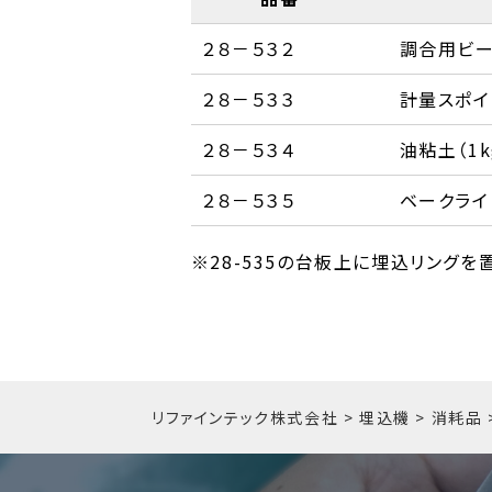
２８－５３２
調合用ビーカ
２８－５３３
計量スポイト
２８－５３４
油粘土（1k
２８－５３５
ベークライ
※28-535の台板上に埋込リング
リファインテック株式会社
>
埋込機
>
消耗品