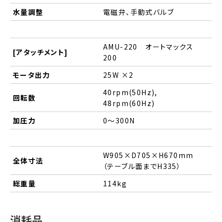
水量調整
電磁弁、手動式バルブ
AMU-220 オートマックス
[アタッチメント]
200
モータ出力
25W ×2
40rpm(50Hz),
回転数
48rpm(60Hz)
加圧力
0～300N
W905×D705×H670mm
全体寸法
（テーブル面までH335）
総重量
114kg
消耗品