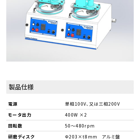
製品仕様
電源
単相100V、又は三相200V
モータ出力
400W ×2
回転数
50～480rpm
研磨ディスク
Φ203×t8mm アルミ盤