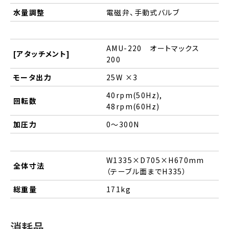
水量調整
電磁弁、手動式バルブ
AMU-220 オートマックス
[アタッチメント]
200
モータ出力
25W ×3
40rpm(50Hz),
回転数
48rpm(60Hz)
加圧力
0～300N
W1335×D705×H670mm
全体寸法
（テーブル面までH335）
総重量
171kg
消耗品