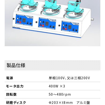
製品仕様
電源
単相100V、又は三相200V
モータ出力
400W ×3
回転数
50～480rpm
研磨ディスク
Φ203×t8mm アルミ盤