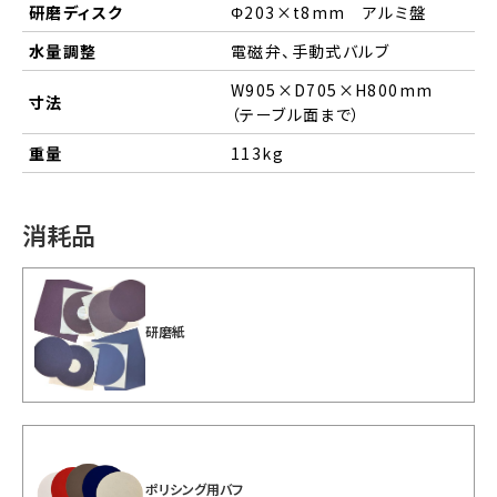
研磨ディスク
Φ203×t8mm アルミ盤
水量調整
電磁弁、手動式バルブ
W905×D705×H800mm
寸法
（テーブル面まで）
重量
113kg
消耗品
研磨紙
ポリシング用バフ