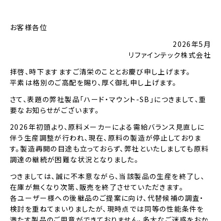
お客様各位
2026年5月
リファインテック株式会社
拝啓、時下ますますご清栄のこととお慶び申し上げます。
平素は格別のご高配を賜り、厚く御礼申し上げます。
さて、表題の弊社製品「ハード・マウント-SB」につきまして、重
要なお知らせがございます。
2026年初頭より、原料メーカーによる需給バランス見直しに
伴う生産調整が行われ、現在、原料の製造が停止しておりま
す。製造再開の目途も立っておらず、弊社といたしましても原料
調達の継続が困難な状況となりました。
つきましては、誠に不本意ながら、当該製品の生産を終了し、
在庫が無くなり次第、販売を終了させていただきます。
各ユーザー様への後継品のご提案に向け、代替候補の調査・
検討を重ねてまいりましたが、現時点では同等の性能条件を
満たす製品のご用意ができておりません。多大なご迷惑をおか