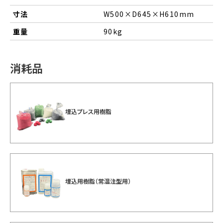
寸法
W500×D645×H610mm
重量
90kg
消耗品
埋込プレス用樹脂
埋込用樹脂（常温注型用）