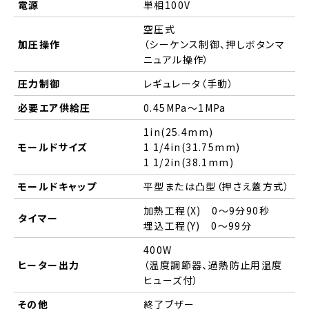
電源
単相100V
空圧式
加圧操作
（シーケンス制御、押しボタンマ
ニュアル操作）
圧力制御
レギュレータ（手動）
必要エア供給圧
0.45MPa～1MPa
1in(25.4mm)
モールドサイズ
1 1/4in(31.75mm)
1 1/2in(38.1mm)
モールドキャップ
平型または凸型（押さえ蓋方式）
加熱工程(X) 0～9分90秒
タイマー
埋込工程(Y) 0～99分
400W
ヒーター出力
（温度調節器、過熱防止用温度
ヒューズ付）
その他
終了ブザー